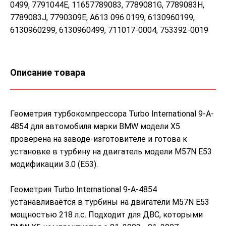
0499, 7791044Е, 11657789083, 7789081G, 7789083H,
7789083J, 7790309Е, А613 096 0199, 6130960199,
6130960299, 6130960499, 711017-0004, 753392-0019
Описание товара
Геометрия турбокомпрессора Turbo International 9-A-
4854 для автомобиля марки BMW модели X5
проверена на заводе-изготовителе и готова к
установке в турбину на двигатель модели M57N E53
модификации 3.0 (E53).
Геометрия Turbo International 9-A-4854
устанавливается в турбины на двигатели M57N E53
мощностью 218 л.с. Подходит для ДВС, которыми