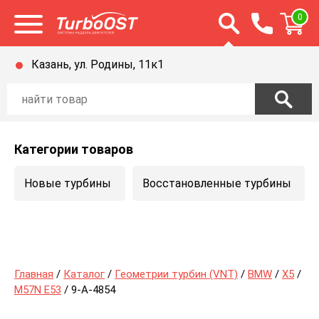
Открыть строку п
0
Открыть меню
Казань, ул. Родины, 11к1
Категории товаров
Новые турбины
Восстановленные турбины
Главная
/
Каталог
/
Геометрии турбин (VNT)
/
BMW
/
X5
/
M57N E53
/ 9-A-4854