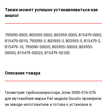
Также может успешно устанавливаться как
аналог
795090-0003, 803955-0003, 803955-0005, 815479-0002,
815479-0010, 795090-3, 803955-3, 803955-5, 815479-2,
815479-10, 795090-5003S, 803955-5003S, 803955-
5005S, 815479-5002S, 815479-5010S
Описание товара
Геометрия турбокомпрессора Jrone 3000-016-076
для автомобиля марки Fiat модели Ducato проверена
на заводе-изготовителе и готова к установке в