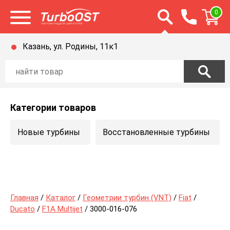
Открыть строку п
0
Открыть меню
Казань, ул. Родины, 11к1
Категории товаров
Новые турбины
Восстановленные турбины
Главная
/
Каталог
/
Геометрии турбин (VNT)
/
Fiat
/
Ducato
/
F1A Multijet
/ 3000-016-076