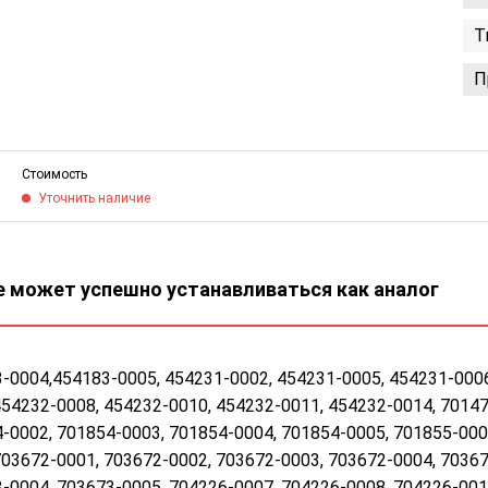
Т
П
Стоимость
Уточнить наличие
 может успешно устанавливаться как аналог
-0004,454183-0005, 454231-0002, 454231-0005, 454231-0006
454232-0008, 454232-0010, 454232-0011, 454232-0014, 70147
-0002, 701854-0003, 701854-0004, 701854-0005, 701855-000
703672-0001, 703672-0002, 703672-0003, 703672-0004, 70367
-0004, 703673-0005, 704226-0007, 704226-0008, 704226-001