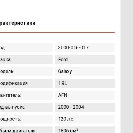
рактеристики
од:
3000-016-017
арка:
Ford
одель:
Galaxy
одификация:
1.9L
вигатель:
AFN
од выпуска:
2000 - 2004
ощность:
120 л.с.
3
бъем двигателя:
1896 см