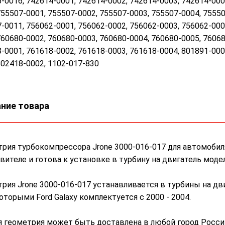
-0016, 742614-0001, 742614-0002, 742614-0003, 742614-000
755507-0001, 755507-0002, 755507-0003, 755507-0004, 75550
-0011, 756062-0001, 756062-0002, 756062-0003, 756062-000
760680-0002, 760680-0003, 760680-0004, 760680-0005, 76068
-0001, 761618-0002, 761618-0003, 761618-0004, 801891-000
802418-0002, 1102-017-830
ние товара
рия турбокомпрессора Jrone 3000-016-017 для автомобиля
вителе и готова к установке в турбину на двигатель моде
рия Jrone 3000-016-017 устанавливается в турбины на дв
оторыми Ford Galaxy комплектуется с 2000 - 2004.
 геометрия может быть доставлена в любой город России