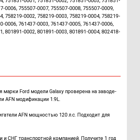
4, 751851-0001, 751851-0002, 751851-0003, 751851-
7-0006, 755507-0007, 755507-0008, 755507-0009,
4, 758219-0002, 758219-0003, 758219-0004, 758219-
0-0006, 761437-0003, 761437-0005, 761437-0006,
1, 801891-0002, 801891-0003, 801891-0004, 802418-
 марки Ford модели Galaxy проверена на заводе-
ли AFN модификации 1.9L.
игатели AFN мощностью 120 л.с. Подходит для
 и СНГ транспортной компанией. Получите 1 год