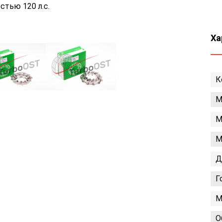
тью 120 л.с.
Ха
К
М
М
М
Д
Г
М
О