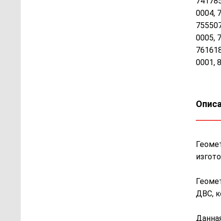
741785
0004, 
755507
0005, 
761618
0001, 
Описа
Геомет
изгото
Геомет
ДВС, к
Данная