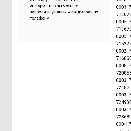
информацию вы можете
0003, 
запросить у наших менеджеров по
712078
телефону.
0005, 
713673
0005, 
715224
0002, 
716860
0008, 
720855
0003, 
721875
0003, 
724930
0003, 
728680
0004, 