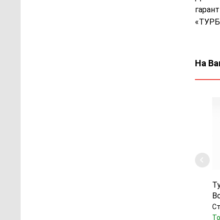
гарант
«ТУРБ
На Ва
Т
B
Ст
То