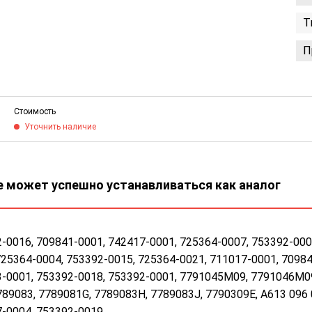
Т
П
Стоимость
Уточнить наличие
 может успешно устанавливаться как аналог
-0016, 709841-0001, 742417-0001, 725364-0007, 753392-000
725364-0004, 753392-0015, 725364-0021, 711017-0001, 70984
-0001, 753392-0018, 753392-0001, 7791045M09, 7791046M09
89083, 7789081G, 7789083H, 7789083J, 7790309Е, А613 096 
-0004, 753392-0019