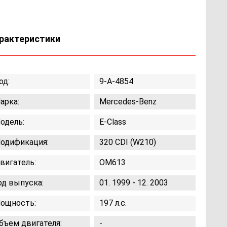
рактеристики
од:
9-A-4854
арка:
Mercedes-Benz
одель:
E-Class
одификация:
320 CDI (W210)
вигатель:
OM613
од выпуска:
01. 1999 - 12. 2003
ощность:
197 л.с.
бъем двигателя:
-