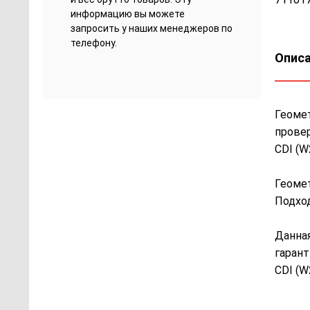
информацию вы можете
запросить у наших менеджеров по
телефону.
Описа
Геомет
провер
CDI (W
Геомет
Подход
Данная
гарант
CDI (W