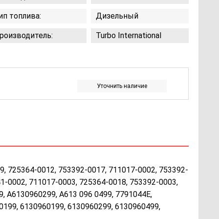
ип топлива:
Дизельный
роизводитель:
Turbo International
Уточнить наличие
9, 725364-0012, 753392-0017, 711017-0002, 753392-
1-0002, 711017-0003, 725364-0018, 753392-0003,
, А6130960299, А613 096 0499, 7791044Е,
0199, 6130960199, 6130960299, 6130960499,