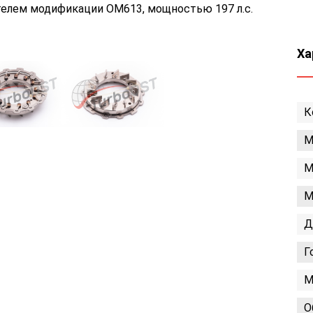
телем модификации OM613, мощностью 197 л.с.
Ха
К
М
М
М
Д
Г
М
О