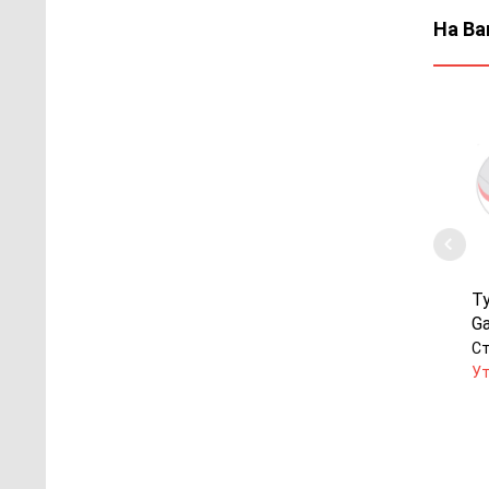
На Ва
Т
G
Ст
Ут