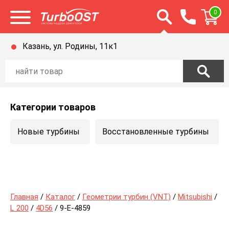
Открыть строку п
0
Открыть меню
Казань, ул. Родины, 11к1
Категории товаров
Новые турбины
Восстановленные турбины
Главная
/
Каталог
/
Геометрии турбин (VNT)
/
Mitsubishi
/
L 200
/
4D56
/ 9-E-4859