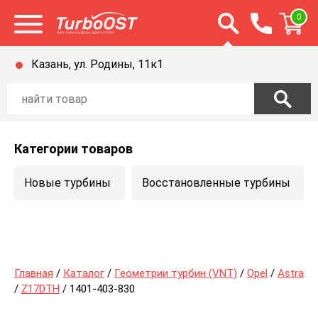
Открыть строку п
0
Открыть меню
Казань, ул. Родины, 11к1
Категории товаров
Новые турбины
Восстановленные турбины
Главная
/
Каталог
/
Геометрии турбин (VNT)
/
Opel
/
Astra
/
Z17DTH
/ 1401-403-830