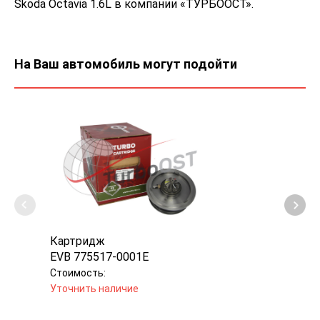
Skoda Octavia 1.6L в компании «ТУРБООСТ».
На Ваш автомобиль могут подойти
Картридж
Карт
EVB 775517-0001E
Jron
Стоимость:
Стоим
Уточнить наличие
Уточн