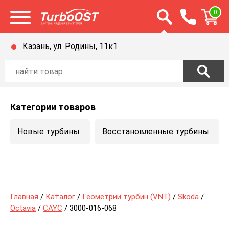
Открыть строку п
0
Открыть меню
Казань, ул. Родины, 11к1
Категории товаров
Новые турбины
Восстановленные турбины
Главная
/
Каталог
/
Геометрии турбин (VNT)
/
Skoda
/
Octavia
/
CAYC
/ 3000-016-068