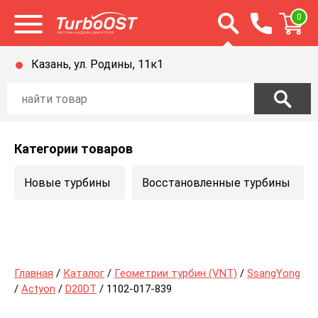
Открыть строку п
0
Открыть меню
Казань, ул. Родины, 11к1
Категории товаров
Новые турбины
Восстановленные турбины
Главная
/
Каталог
/
Геометрии турбин (VNT)
/
SsangYong
/
Actyon
/
D20DT
/ 1102-017-839