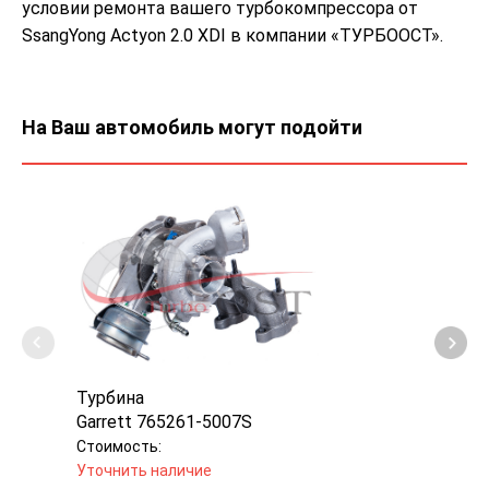
условии ремонта вашего турбокомпрессора от
SsangYong Actyon 2.0 XDI в компании «ТУРБООСТ».
На Ваш автомобиль могут подойти
Турбина
Турб
Garrett 765261-5007S
Garr
Стоимость:
Стоим
Уточнить наличие
Уточн