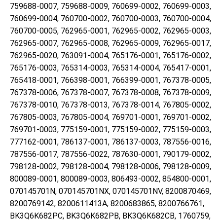
759688-0007, 759688-0009, 760699-0002, 760699-0003,
760699-0004, 760700-0002, 760700-0003, 760700-0004,
760700-0005, 762965-0001, 762965-0002, 762965-0003,
762965-0007, 762965-0008, 762965-0009, 762965-0017,
762965-0020, 763091-0004, 765176-0001, 765176-0002,
765176-0003, 765314-0003, 765314-0004, 765417-0001,
765418-0001, 766398-0001, 766399-0001, 767378-0005,
767378-0006, 767378-0007, 767378-0008, 767378-0009,
767378-0010, 767378-0013, 767378-0014, 767805-0002,
767805-0003, 767805-0004, 769701-0001, 769701-0002,
769701-0003, 775159-0001, 775159-0002, 775159-0003,
777162-0001, 786137-0001, 786137-0003, 787556-0016,
787556-0017, 787556-0022, 787630-0001, 790179-0002,
798128-0002, 798128-0004, 798128-0006, 798128-0009,
800089-0001, 800089-0003, 806493-0002, 854800-0001,
070145701N, 070145701NX, 070145701NV, 8200870469,
8200769142, 8200611413A, 8200683865, 8200766761,
BK3Q6K682PC, BK3Q6K682PB, BK3Q6K682CB, 1760759,