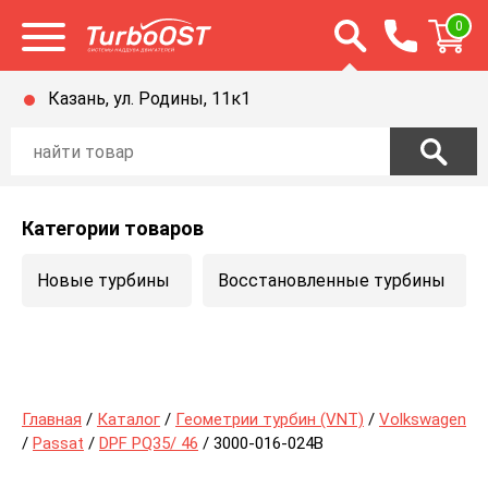
Открыть строку п
0
Открыть меню
Казань, ул. Родины, 11к1
Категории товаров
Новые турбины
Восстановленные турбины
Главная
/
Каталог
/
Геометрии турбин (VNT)
/
Volkswagen
/
Passat
/
DPF PQ35/ 46
/ 3000-016-024B